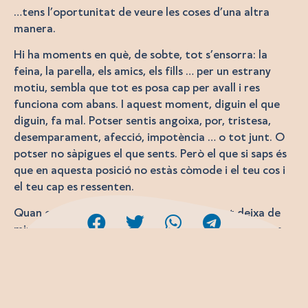
…tens l’oportunitat de veure les coses d’una altra
manera.
Hi ha moments en què, de sobte, tot s’ensorra: la
feina, la parella, els amics, els fills … per un estrany
motiu, sembla que tot es posa cap per avall i res
funciona com abans. I aquest moment, diguin el que
diguin, fa mal. Potser sentis angoixa, por, tristesa,
desemparament, afecció, impotència … o tot junt. O
potser no sàpigues el que sents. Però el que si saps és
que en aquesta posició no estàs còmode i el teu cos i
el teu cap es ressenten.
Quan creguis que estàs en aquest moment deixa de
mirar l’entorn i tot el que està malament, i posa una
mica d’atenció al teu interior, perquè potser ets tu el
que està cap per avall.
Potser sigui molest estar així, però té alguna cosa
bona: aquesta situació et permet veure les coses des