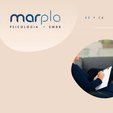
ES
CA