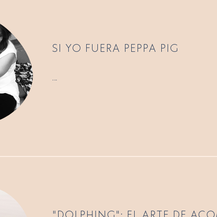
SI YO FUERA PEPPA PIG
...
"DOLPHING": EL ARTE DE A