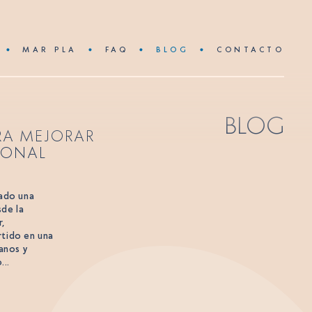
MAR PLA
FAQ
BLOG
CONTACTO
BLOG
RA MEJORAR
IONAL
mado una
sde la
r,
rtido en una
anos y
...